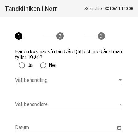
Tandkliniken i Norr
Skeppsbron 33 | 0611-160 00
1
2
3
Har du kostnadsfri tandvård (till och med året man
fyller 19 år)?
Ja
Nej
Välj behandling
Välj behandling
Välj behandlare
Välj behandlare
Datum